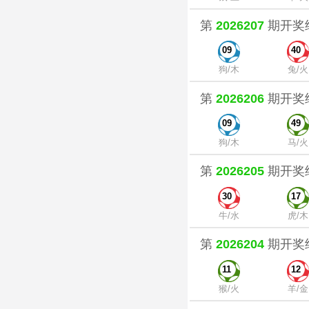
第
2026207
期开奖
09
40
狗/木
兔/火
第
2026206
期开奖
09
49
狗/木
马/火
第
2026205
期开奖
30
17
牛/水
虎/木
第
2026204
期开奖
11
12
猴/火
羊/金