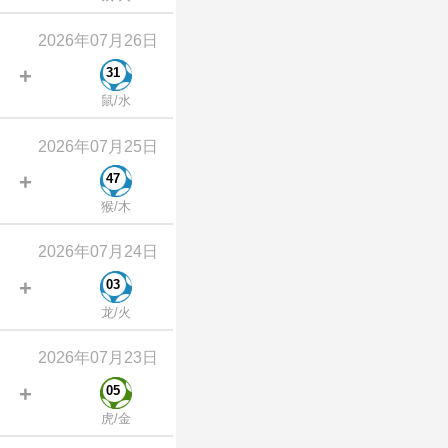
2026年07月26日
+
31
鼠/水
2026年07月25日
+
47
猴/木
2026年07月24日
+
03
龙/火
2026年07月23日
+
05
虎/金