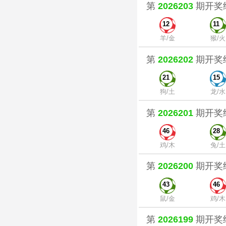
第
2026203
期开奖
12
11
羊/金
猴/火
第
2026202
期开奖
21
15
狗/土
龙/水
第
2026201
期开奖
46
28
鸡/木
兔/土
第
2026200
期开奖
43
46
鼠/金
鸡/木
第
2026199
期开奖