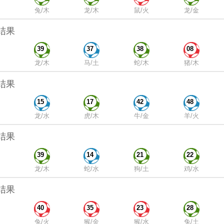
兔/木
龙/木
鼠/火
龙/金
结果
39
37
38
08
龙/木
马/土
蛇/木
猪/木
结果
15
17
42
48
龙/水
虎/木
牛/金
羊/火
结果
39
14
21
22
龙/木
蛇/水
狗/土
鸡/水
结果
40
35
23
28
兔/火
猴/金
猴/水
兔/土