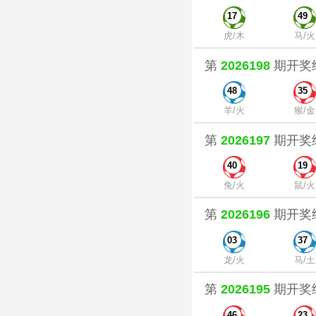
17
49
虎/木
马/火
第
2026198
期开奖
48
35
羊/火
猴/金
第
2026197
期开奖
40
19
兔/火
鼠/火
第
2026196
期开奖
03
37
龙/火
马/土
第
2026195
期开奖
46
23