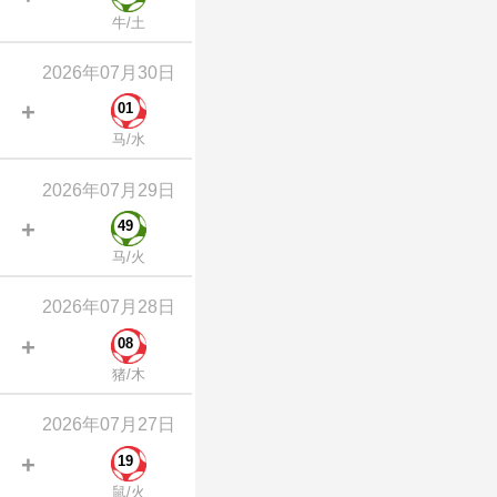
牛/土
2026年07月30日
+
01
马/水
2026年07月29日
+
49
马/火
2026年07月28日
+
08
猪/木
2026年07月27日
+
19
鼠/火