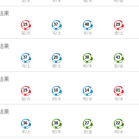
龙/木
羊/木
兔/木
蛇/金
结果
19
37
48
29
鼠/火
马/土
羊/火
虎/土
结果
37
20
38
43
马/土
猪/土
蛇/木
鼠/金
结果
19
10
14
01
鼠/火
鸡/火
蛇/水
马/水
结果
36
38
27
22
羊/土
蛇/木
龙/金
鸡/水