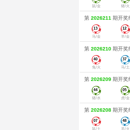
鼠/金
猪/火
第
2026211
期开奖
13
12
马/金
羊/金
第
2026210
期开奖
40
37
兔/火
马/土
第
2026209
期开奖
44
05
猪/水
虎/金
第
2026208
期开奖
07
48
鼠/土
羊/火