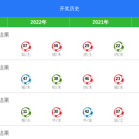
开奖历史
2022年
2021年
结果
07
08
29
22
鼠/土
猪/木
虎/土
鸡/水
结果
47
38
46
23
猴/木
蛇/木
鸡/木
猴/水
结果
11
30
42
07
猴/火
牛/水
牛/金
鼠/土
结果