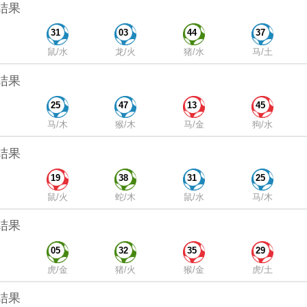
结果
31
03
44
37
鼠/水
龙/火
猪/水
马/土
结果
25
47
13
45
马/木
猴/木
马/金
狗/水
结果
19
38
31
25
鼠/火
蛇/木
鼠/水
马/木
结果
05
32
35
29
虎/金
猪/火
猴/金
虎/土
结果