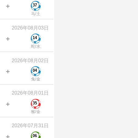
+
37
马/土
2026年08月03日
+
14
蛇/水
2026年08月02日
+
04
兔/金
2026年08月01日
+
35
猴/金
2026年07月31日
+
06