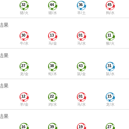
32
44
36
45
猪/火
猪/水
羊/土
狗/水
结果
30
13
01
11
牛/水
马/金
马/水
猴/火
结果
27
38
43
31
龙/金
蛇/木
鼠/金
鼠/水
结果
12
22
01
15
羊/金
鸡/水
马/水
龙/水
结果
16
39
19
27