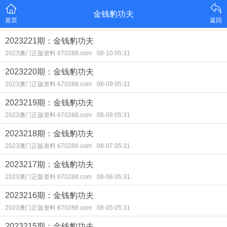
金钱豹功夫
首页
返回
2023221期：金钱豹功夫
2023澳门正版资料 670288.com
08-10 05:31
2023220期：金钱豹功夫
2023澳门正版资料 670288.com
08-09 05:31
2023219期：金钱豹功夫
2023澳门正版资料 670288.com
08-08 05:31
2023218期：金钱豹功夫
2023澳门正版资料 670288.com
08-07 05:31
2023217期：金钱豹功夫
2023澳门正版资料 670288.com
08-06 05:31
2023216期：金钱豹功夫
2023澳门正版资料 670288.com
08-05 05:31
2023215期：金钱豹功夫