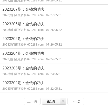
2023澳门正版资料 670288.com
07-28 05:31
2023207期：金钱豹功夫
2023澳门正版资料 670288.com
07-27 05:31
2023206期：金钱豹功夫
2023澳门正版资料 670288.com
07-26 05:32
2023205期：金钱豹功夫
2023澳门正版资料 670288.com
07-26 05:32
2023204期：金钱豹功夫
2023澳门正版资料 670288.com
07-24 05:31
2023203期：金钱豹功夫
2023澳门正版资料 670288.com
07-23 05:31
2023202期：金钱豹功夫
2023澳门正版资料 670288.com
07-22 05:31
上一页
第1页
下一页