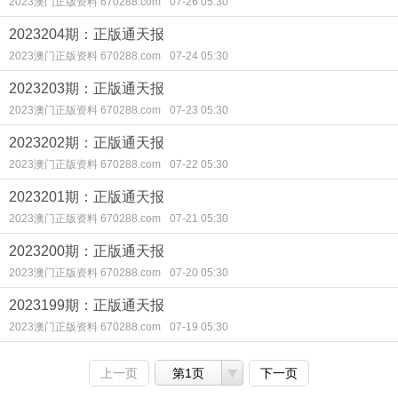
2023澳门正版资料 670288.com
07-26 05:30
2023204期：正版通天报
2023澳门正版资料 670288.com
07-24 05:30
2023203期：正版通天报
2023澳门正版资料 670288.com
07-23 05:30
2023202期：正版通天报
2023澳门正版资料 670288.com
07-22 05:30
2023201期：正版通天报
2023澳门正版资料 670288.com
07-21 05:30
2023200期：正版通天报
2023澳门正版资料 670288.com
07-20 05:30
2023199期：正版通天报
2023澳门正版资料 670288.com
07-19 05:30
上一页
第1页
下一页