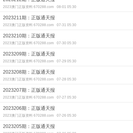
2023澳门正版资料 670288.com
08-01 05:30
2023211期：正版通天报
2023澳门正版资料 670288.com
07-31 05:30
2023210期：正版通天报
2023澳门正版资料 670288.com
07-30 05:30
2023209期：正版通天报
2023澳门正版资料 670288.com
07-29 05:30
2023208期：正版通天报
2023澳门正版资料 670288.com
07-28 05:30
2023207期：正版通天报
2023澳门正版资料 670288.com
07-27 05:30
2023206期：正版通天报
2023澳门正版资料 670288.com
07-26 05:30
2023205期：正版通天报